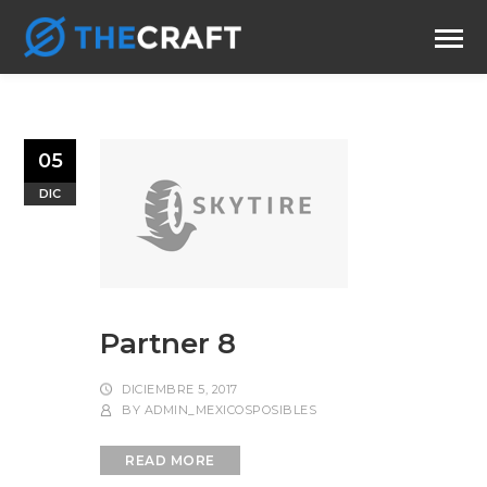
05
DIC
Partner 8
DICIEMBRE 5, 2017
BY
ADMIN_MEXICOSPOSIBLES
READ MORE