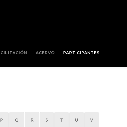
ACILITACIÓN
ACERVO
PARTICIPANTES
P
Q
R
S
T
U
V