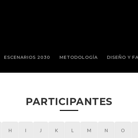
ESCENARIOS 2030
METODOLOGÍA
DISEÑO Y F
PARTICIPANTES
H
I
J
K
L
M
N
O