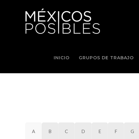
INICIO
GRUPOS DE TRABAJO
A
B
C
D
E
F
G