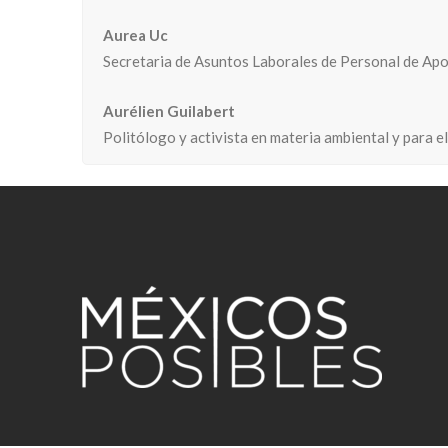
Aurea Uc
Secretaria de Asuntos Laborales de Personal de Apoy
Aurélien Guilabert
Politólogo y activista en materia ambiental y para 