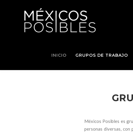
INICIO
GRUPOS DE TRABAJO
GRU
Méxicos Posibles es gru
personas diversas, con p