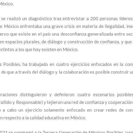
México.
se realizó un diagnóstico tras entrevistar a 200 personas líderes 
que México enfrentaba una grave crisis en materia de ilegalidad, ine
servo que existe en el país una desconfianza generalizada entre se
en espacios plurales, de diálogo y construcción de confianza, y que
istintos a los que hoy existen en México.
os Posibles, ha trabajado en cuatro ejercicios enfocados en la con
 de que a través del diálogo y la colaboración es posible construir 
raciones distinguieron y definieron cuatro escenarios posibl
llido y Responsable) y tejieron una red de confianza y cooperación 
ó a cabo un ejercicio solamente enfocado en crear redes de con
n respecto a la calidad educativa en México.
021 se congregó a la Tercera Generación de Méxicos Posibles, cuyo