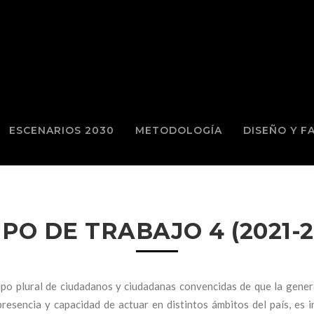
ESCENARIOS 2030
METODOLOGÍA
DISEÑO Y F
PO DE TRABAJO 4 (2021-2
po plural de ciudadanos y ciudadanas convencidas de que la gener
resencia y capacidad de actuar en distintos ámbitos del país, es 