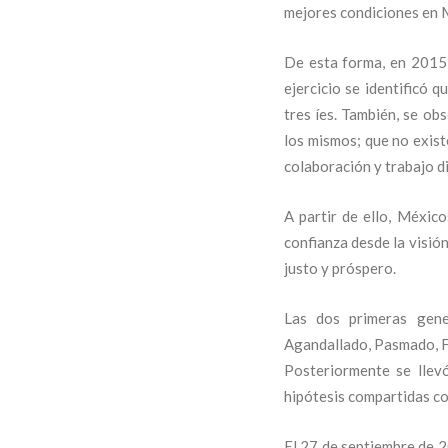
mejores condiciones en 
De esta forma, en 2015 
ejercicio se identificó 
tres íes. También, se ob
los mismos; que no exist
colaboración y trabajo d
A partir de ello, Méxic
confianza desde la visión
justo y próspero.
Las dos primeras gene
Agandallado, Pasmado, Fa
Posteriormente se llev
hipótesis compartidas co
El 27 de septiembre de 2