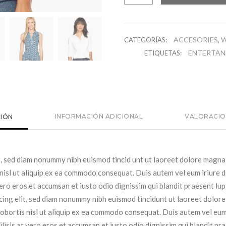
modern
Blouse
cantidad
ACCESORIES
CATEGORÍAS:
,
ENTERTA
ETIQUETAS:
INFORMACIÓN ADICIONAL
VALORACION
CIÓN
t, sed diam nonummy nibh euismod tincid unt ut laoreet dolore magna 
 nisl ut aliquip ex ea commodo consequat. Duis autem vel eum iriure do
 vero eros et accumsan et iusto odio dignissim qui blandit praesent lup
scing elit, sed diam nonummy nibh euismod tincidunt ut laoreet dolor
lobortis nisl ut aliquip ex ea commodo consequat. Duis autem vel eum i
ilisis at vero eros et accumsan et iusto odio dignissim qui blandit pr