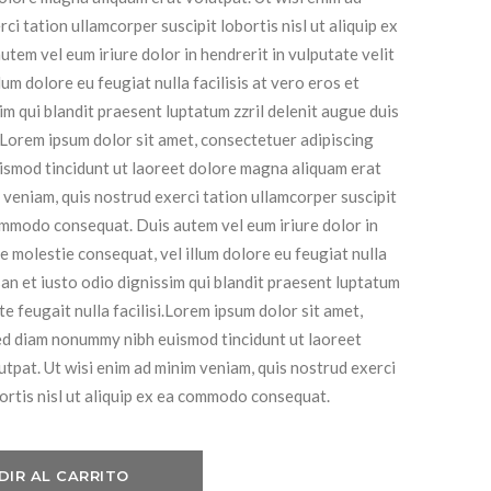
75.00.
ci tation ullamcorper suscipit lobortis nisl ut aliquip ex
em vel eum iriure dolor in hendrerit in vulputate velit
lum dolore eu feugiat nulla facilisis at vero eros et
im qui blandit praesent luptatum zzril delenit augue duis
i. Lorem ipsum dolor sit amet, consectetuer adipiscing
ismod tincidunt ut laoreet dolore magna aliquam erat
 veniam, quis nostrud exerci tation ullamcorper suscipit
 commodo consequat. Duis autem vel eum iriure dolor in
se molestie consequat, vel illum dolore eu feugiat nulla
san et iusto odio dignissim qui blandit praesent luptatum
te feugait nulla facilisi.Lorem ipsum dolor sit amet,
sed diam nonummy nibh euismod tincidunt ut laoreet
tpat. Ut wisi enim ad minim veniam, quis nostrud exerci
bortis nisl ut aliquip ex ea commodo consequat.
DIR AL CARRITO