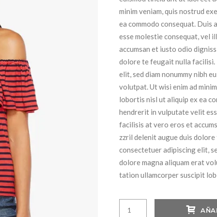
$95.00.
$
minim veniam, quis nostrud exer
ea commodo consequat. Duis aut
esse molestie consequat, vel il
accumsan et iusto odio digniss
dolore te feugait nulla facilis
elit, sed diam nonummy nibh eu
volutpat. Ut wisi enim ad minim
lobortis nisl ut aliquip ex ea
hendrerit in vulputate velit es
facilisis at vero eros et accum
zzril delenit augue duis dolore 
consectetuer adipiscing elit, 
dolore magna aliquam erat volu
tation ullamcorper suscipit lo
Woman
AÑA