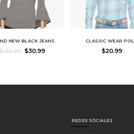
ND NEW BLACK JEANS
CLASSIC WEAR PO
El
El
$
110.00
$
30.99
$
20.99
precio
precio
original
actual
era:
es:
$110.00.
$30.99.
REDES SOCIALES