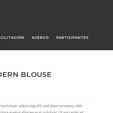
ACILITACIÓN
ACERVO
PARTICIPANTES
ERN BLOUSE
l
recio
ctual
nsectetuer adipiscing elit, sed diam nonummy nibh
s:
dolore magna aliquam erat volutpat. Ut wisi enim ad