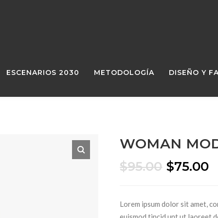
ESCENARIOS 2030
METODOLOGÍA
DISEÑO Y F
WOMAN MOD
El
E
$
95.00
$
75.00
precio
p
original
a
Lorem ipsum dolor sit amet, co
era:
e
euismod tincid unt ut laoreet 