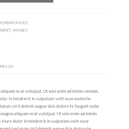
WOMAN SHOES
NMENT
MONEY
,
ES (0)
aliquam erat volutpat. Ut wisi enim ad minim veniam,
lor in hendrerit in vulputate velit esse molestie
tatum zzril delenit augue duis dolore te feugait nulla
e magna aliquam erat volutpat. Ut wisi enim ad minim
riure dolor in hendrerit in vulputate velit esse
aesent luptatum zzril delenit augue duis dolore te